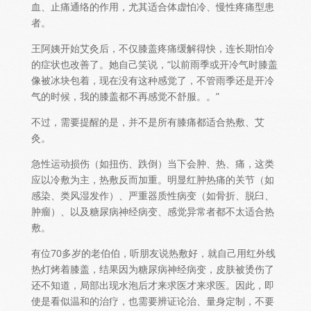
血、止痛通络的作用，尤其适合体虚怕冷、慢性疼痛型患
者。
王阿姨开始艾灸后，不仅膝盖疼痛缓解得快，连长期怕冷
的症状也改善了。她自己笑说，“以前雨季或开冷气时膝盖
像被冰块包着，现在没有这种感觉了，不管雨季还是开冷
气的时候，我的膝盖都不再感觉不舒服。
。”
不过，需要提醒的是，并不是所有膝痛都适合热敷、艾
灸。
急性运动损伤（如扭伤、跌倒）当下会肿、热、痛，这类
应以冷敷为主，热敷反而加重。明显红肿热痛的关节（如
感染、类风湿发作）、严重器质性病变（如骨折、脱臼、
肿瘤）、以及糖尿病神经病变、感觉异常者都不太适合热
敷。
有位70多岁的老伯伯，听朋友说热敷好，就自己用红外线
热灯烤着膝盖，结果因为糖尿病神经病变，皮肤被烫伤了
还不知道，局部出现水泡后才来求医才来求医。因此，即
使是看似温和的治疗，也需要辨证论治、量身定制，不要