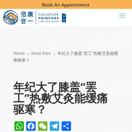
Book An Appointment
Home
Knee Pain
年纪大了膝盖“罢工”热敷艾灸能缓
5
5
痛驱寒？
年纪大了膝盖“罢
工”热敷艾灸能缓痛
驱寒？
W
F
W
T
S