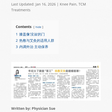
h
a
e
el
h
Last Updated: Jan 16, 2026
|
Knee Pain
,
TCM
at
c
C
e
ar
Treatments
s
e
h
gr
e
A
b
at
a
Contents
hide
p
o
m
1
膝盖像‘没油’的门
p
o
2
热敷与艾灸的适用人群
3
内调外治 主动保养
k
Written by: Physician Sue