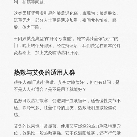
利、抽筋等问题。
这类因肝肾亏虚引起的膝盖退化痛，表现为：膝盖酸软、
沉重无力；部分人士更是遇冷加重，夜间尤甚怕冷、腰
酸、体力下降。
王阿姨就是典型的“肝肾亏虚型”。她常说膝盖像“没油”的
门，晚上转个身都疼。经过辩证后，我们决定在原本的针
灸基础上，加上艾灸辅助温补肝肾。
热敷与艾灸的适用人群
很多人都听说过“热敷、艾灸对膝盖好”，但也有疑问：是
不是人人都适合？是不是用了就能好？
热敷可以温经散寒、促进局部血液循环，适合慢性关节不
适。吹冷气多、膝盖怕冷的朋友，热敷能明显减轻僵硬
感。
艾灸的效果也非常显著。使用艾草燃烧的热力刺激特定穴
位，效果比一般热敷更强。它不仅温阳散寒，还有行气活