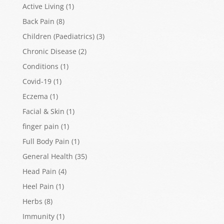
Active Living
(1)
Back Pain
(8)
Children (Paediatrics)
(3)
Chronic Disease
(2)
Conditions
(1)
Covid-19
(1)
Eczema
(1)
Facial & Skin
(1)
finger pain
(1)
Full Body Pain
(1)
General Health
(35)
Head Pain
(4)
Heel Pain
(1)
Herbs
(8)
Immunity
(1)