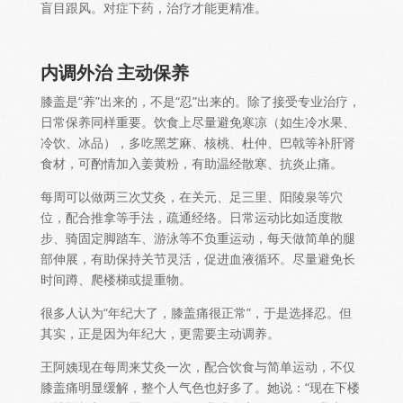
盲目跟风。对症下药，治疗才能更精准。
内调外治
主动保养
膝盖是“养”出来的，不是“忍”出来的。除了接受专业治疗，
日常保养同样重要。饮食上尽量避免寒凉（如生冷水果、
冷饮、冰品），多吃黑芝麻、核桃、杜仲、巴戟等补肝肾
食材，可酌情加入姜黄粉，有助温经散寒、抗炎止痛。
每周可以做两三次艾灸，在关元、足三里、阳陵泉等穴
位，配合推拿等手法，疏通经络。日常运动比如适度散
步、骑固定脚踏车、游泳等不负重运动，每天做简单的腿
部伸展，有助保持关节灵活，促进血液循环。尽量避免长
时间蹲、爬楼梯或提重物。
很多人认为“年纪大了，膝盖痛很正常”，于是选择忍。但
其实，正是因为年纪大，更需要主动调养。
王阿姨现在每周来艾灸一次，配合饮食与简单运动，不仅
膝盖痛明显缓解，整个人气色也好多了。她说：“现在下楼