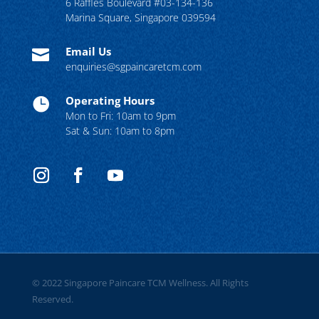
6 Raffles Boulevard #03-134-136
Marina Square, Singapore 039594
Email Us

enquiries@sgpaincaretcm.com
Operating Hours

Mon to Fri: 10am to 9pm
Sat & Sun: 10am to 8pm
© 2022 Singapore Paincare TCM Wellness. All Rights
Reserved.