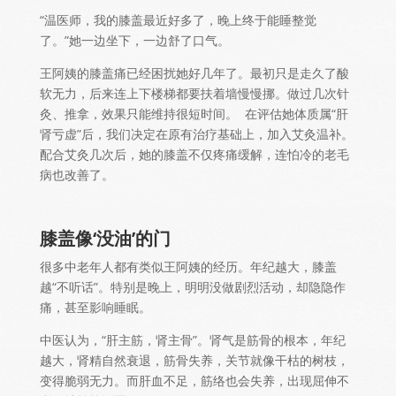
“
温医师
，
我的膝盖最近好多了，晚上终于能睡整觉
了
。”
她一边坐下，一边舒了口气
。
王阿姨的膝盖痛已经困扰她好几年了。最初只是走久了酸
软无力，后来连上下楼梯都要扶着墙慢慢挪。做过几次针
灸、推拿，效果只能维持很短时间。
在评估她体质属“肝
肾亏虚”后，我们决定在原有治疗基础上，加入艾灸温补。
配合艾灸几次后，她的膝盖不仅疼痛缓解，连怕冷的老毛
病也改善了。
膝盖像‘没油’的门
很多中老年人都有类似王阿姨的经历
。
年纪越大，膝盖
越“不听话”。特别是晚上，明明没做剧烈活动，却隐隐作
痛，甚至影响睡眠。
中医认为
，“
肝主筋，肾主骨”。肾气是筋骨的根本，年纪
越大，肾精自然衰退，筋骨失养，关节就像干枯的树枝，
变得脆弱无力。而肝血不足，筋络也会失养，出现屈伸不