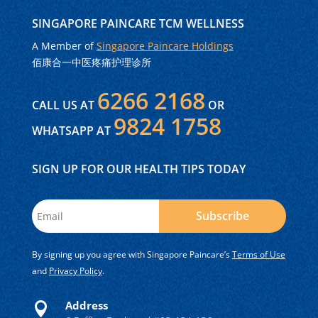
SINGAPORE PAINCARE TCM WELLNESS
A Member of
Singapore Paincare Holdings
佰康合一中医疼痛护理诊所
6266 2168
CALL US AT
OR
9824 1758
WHATSAPP AT
SIGN UP FOR OUR HEALTH TIPS TODAY
Subscribe
By signing up you agree with Singapore Paincare’s
Terms of Use
and
Privacy Policy
.
Address
