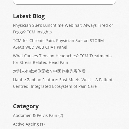
Latest Blog
Physician Sue’s Lunchtime Webinar: Always Tired or
Foggy? TCM Insights
TCM for Chronic Pain: Physician Sue on STORM-
ASIA’s WED WEB CHAT Panel
What Causes Tension Headaches? TCM Treatments
for Stress-Related Head Pain
对别人有效对你无效？中医养生先辨体质
Lianhe Zaobao Feature: East Meets West – A Patient-
Centred, Integrated Ecosystem of Pain Care
Category
Abdomen & Pelvis Pain
(2)
Active Ageing
(1)